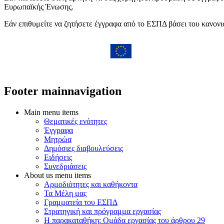
Ευρωπαϊκής Ένωσης.
Εάν επιθυμείτε να ζητήσετε έγγραφα από το ΕΣΠΔ βάσει του κανον
Footer mainnavigation
Main menu items
Θεματικές ενότητες
Έγγραφα
Μητρώα
Δημόσιες διαβουλεύσεις
Ειδήσεις
Συνεδριάσεις
About us menu items
Αρμοδιότητες και καθήκοντα
Τα Μέλη μας
Γραμματεία του ΕΣΠΔ
Στρατηγική και πρόγραμμα εργασίας
Η παρακαταθήκη: Ομάδα εργασίας του άρθρου 29