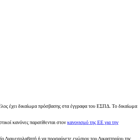
μέλος έχει δικαίωμα πρόσβασης στα έγγραφα του ΕΣΠΔ. Το δικαίωμα
στικοί κανόνες παρατίθενται στον
κανονισμό της ΕΕ για την
αίο Διαμεσολαβητή ή να προσφύγετε ενώπιον του Δικαστηρίου της