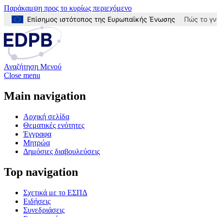
Παράκαμψη προς το κυρίως περιεχόμενο
Επίσημος ιστότοπος της Ευρωπαϊκής Ένωσης
Πώς το γν
Αναζήτηση
Μενού
Close menu
Main navigation
Αρχική σελίδα
Θεματικές ενότητες
Έγγραφα
Μητρώα
Δημόσιες διαβουλεύσεις
Top navigation
Σχετικά με το ΕΣΠΔ
Ειδήσεις
Συνεδριάσεις