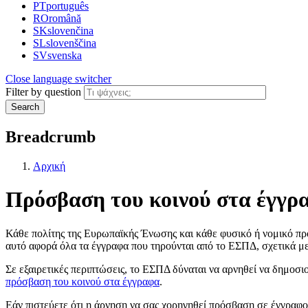
PT
português
RO
română
SK
slovenčina
SL
slovenščina
SV
svenska
Close language switcher
Filter by question
Search
Breadcrumb
Αρχική
Πρόσβαση του κοινού στα έγγρ
Κάθε πολίτης της Ευρωπαϊκής Ένωσης και κάθε φυσικό ή νομικό πρ
αυτό αφορά όλα τα έγγραφα που τηρούνται από το ΕΣΠΔ, σχετικά με
Σε εξαιρετικές περιπτώσεις, το ΕΣΠΔ δύναται να αρνηθεί να δημοσιο
πρόσβαση του κοινού στα έγγραφα
.
Εάν πιστεύετε ότι η άρνηση να σας χορηγηθεί πρόσβαση σε έγγραφο