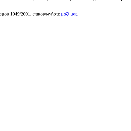
ισμού 1049/2001, επικοινωνήστε
μαζί μας
.