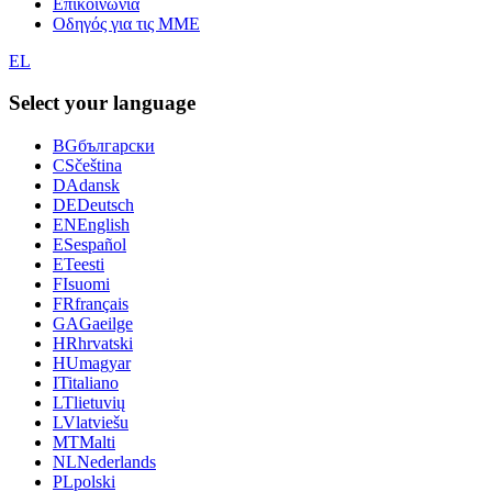
Επικοινωνία
Οδηγός για τις ΜΜΕ
EL
Select your language
BG
български
CS
čeština
DA
dansk
DE
Deutsch
EN
English
ES
español
ET
eesti
FI
suomi
FR
français
GA
Gaeilge
HR
hrvatski
HU
magyar
IT
italiano
LT
lietuvių
LV
latviešu
MT
Malti
NL
Nederlands
PL
polski