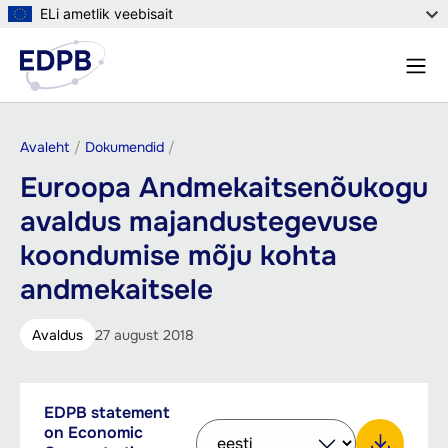
Liigu
ELi ametlik veebisait
edasi
Menü
põhisisu
Otsin
juurde
Leivapuru
Avaleht
Dokumendid
Euroopa Andmekaitsenõukogu
avaldus majandustegevuse
koondumise mõju kohta
andmekaitsele
Avaldus
27 august 2018
Downloadable
EDPB statement
PDF,
Select
documents
on Economic
66.77
other