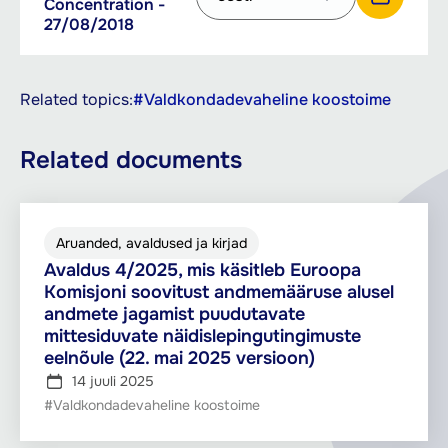
Concentration -
KB
language
27/08/2018
Download EDPB statement on Economic Concentration - 27/08/2018
to
download
with
Related topics:
#Valdkondadevaheline koostoime
the
button
Related documents
Aruanded, avaldused ja kirjad
Avaldus 4/2025, mis käsitleb Euroopa
Komisjoni soovitust andmemääruse alusel
andmete jagamist puudutavate
mittesiduvate näidislepingutingimuste
eelnõule (22. mai 2025 versioon)
14 juuli 2025
#Valdkondadevaheline koostoime