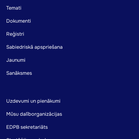
Footer
Temati
mainnavigation
Dokumenti
Reģistri
Sabiedriskā apspriešana
Jaunumi
Sanāksmes
Uzdevumi un pienākumi
Mūsu dalīborganizācijas
EDPB sekretariāts