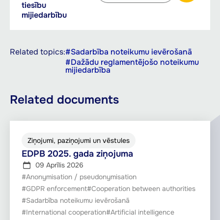
language
tiesību
Download Nostājas dokuments par datu aizsardzības un konkurences tiesību mijiedarbību
to
mijiedarbību
download
with
the
Related topics:
#Sadarbība noteikumu ievērošanā
button
#Dažādu reglamentējošo noteikumu
mijiedarbība
Related documents
Ziņojumi, paziņojumi un vēstules
EDPB 2025. gada ziņojuma
09 Aprīlis 2026
#Anonymisation / pseudonymisation
#GDPR enforcement
#Cooperation between authorities
#Sadarbība noteikumu ievērošanā
#International cooperation
#Artificial intelligence