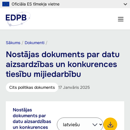
Pārlekt
Oficiāla ES tīmekļa vietne
uz
Izvēl
galveno
Meklē
saturu
Atpakaļceļš
Sākums
Dokumenti
Nostājas dokuments par datu
aizsardzības un konkurences
tiesību mijiedarbību
Cits politikas dokuments
17 Janvāris 2025
Downloadable
Nostājas
PDF,
documents
dokuments par
436.11
Select
datu aizsardzības
other
KB
un konkurences