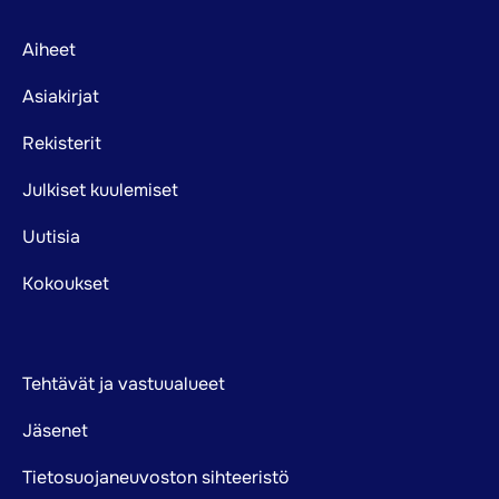
Footer
Aiheet
mainnavigation
Asiakirjat
Rekisterit
Julkiset kuulemiset
Uutisia
Kokoukset
Tehtävät ja vastuualueet
Jäsenet
Tietosuojaneuvoston sihteeristö