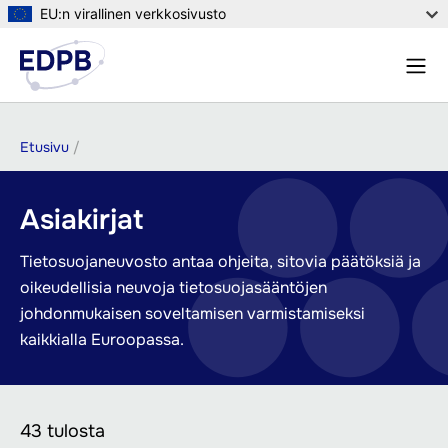
Hyppää
EU:n virallinen verkkosivusto
pääsisältöön
Valik
Etsi
Murupolku
Etusivu
Asiakirjat
Tietosuojaneuvosto antaa ohjeita, sitovia päätöksiä ja
oikeudellisia neuvoja tietosuojasääntöjen
johdonmukaisen soveltamisen varmistamiseksi
kaikkialla Euroopassa.
43 tulosta