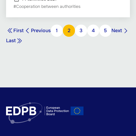
#Cooperation between authorities
Sivutus
Ensimmäinen
Edellinen
Seuraava
First
Previous
Sivu
1
Sivu
2
Sivu
3
Sivu
4
Sivu
5
Next
sivu
sivu
sivu
Viimeinen
Last
sivu