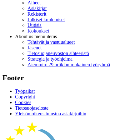
Aiheet
Asiakirjat
Rekisterit
Julkiset kuulemiset
Uutisia
Kokoukset
About us menu items
Tehtävät ja vastuualueet
Jäsenet
Tietosuojaneuvoston sihteeristö
Strategia ja työohjelma
Aiemmin: 29 artiklan mukainen työryhmä
Footer
Työpaikat
Copyright
Cookies
Tietosuojaseloste
Yleisön oikeus tutustua asiakirjoihin