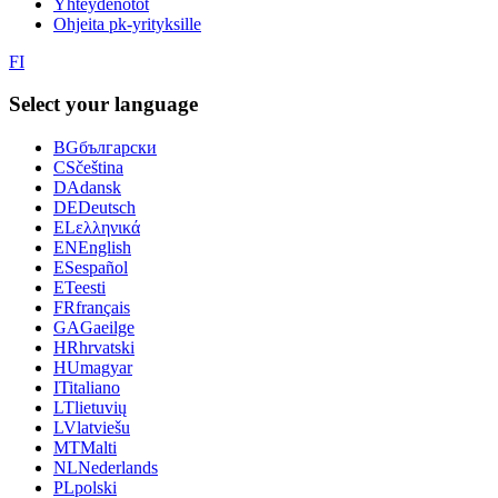
Yhteydenotot
Ohjeita pk-yrityksille
FI
Select your language
BG
български
CS
čeština
DA
dansk
DE
Deutsch
EL
ελληνικά
EN
English
ES
español
ET
eesti
FR
français
GA
Gaeilge
HR
hrvatski
HU
magyar
IT
italiano
LT
lietuvių
LV
latviešu
MT
Malti
NL
Nederlands
PL
polski