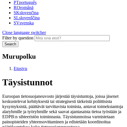
PT
português
RO
română
SK
slovenčina
SL
slovenščina
SV
svenska
Close language switcher
Filter by question
Search
Murupolku
Etusivu
Täysistunnot
Euroopan tietosuojaneuvosto järjestää täysistuntoja, joissa jäsenet
keskustelevat kehityksestä tai strategisesti tärkeistä poliittisista
kysymyksistä, päättävät tarvittavista toimista, antavat toimeksiantoja
alaryhmille ja työryhmille sekä saavat ajantasaista tietoa työstään ja
EDPB:n sihteeristön toiminnasta. Täysistunnoissa varmistetaan
painopisteiden yhteensovittaminen ja edistetään koordinoitua
päätöksentekoa koko tietosuojaneuvostossa.