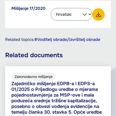
Downloadable
Mišljenje 17/2020
Select
PDF,
documents
other
153.71
language
KB
Download Mišljenje 17/2020
to
download
with
Related topics:
#Voditelj obrade/izvršitelj obrade
the
button
Related documents
Zakonodavno mišljenje
Zajedničko mišljenje EDPB-a i EDPS-a
01/2025 o Prijedlogu uredbe o mjerama
pojednostavnjenja za MSP-ove i mala
poduzeća srednje tržišne kapitalizacije,
posebno o obvezi vođenja evidencije na
temelju članka 30. stavka 5. Opće uredbe