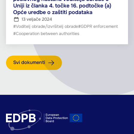
Uniji iz članka 4. točke 16. podtočke (a)
Opće uredbe o zaštiti podataka
13 veljače 2024
#Voditelj obrade/izvršitelj obrade
#GDPR enforcement
#Cooperation between authorities
Svi dokumenti