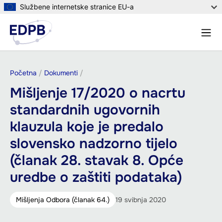
Skoči
Službene internetske stranice EU-a
na
Izbor
glavni
Pretr
sadržaj
Breadcrumb
Početna
Dokumenti
Mišljenje 17/2020 o nacrtu
standardnih ugovornih
klauzula koje je predalo
slovensko nadzorno tijelo
(članak 28. stavak 8. Opće
uredbe o zaštiti podataka)
Mišljenja Odbora (članak 64.)
19 svibnja 2020