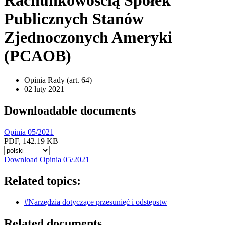
Publicznych Stanów
Zjednoczonych Ameryki
(PCAOB)
Opinia Rady (art. 64)
02 luty 2021
Downloadable documents
Opinia 05/2021
PDF, 142.19 KB
Select
other
Download Opinia 05/2021
language
to
Related topics:
download
with
#Narzędzia dotyczące przesunięć i odstępstw
the
button
Related documents