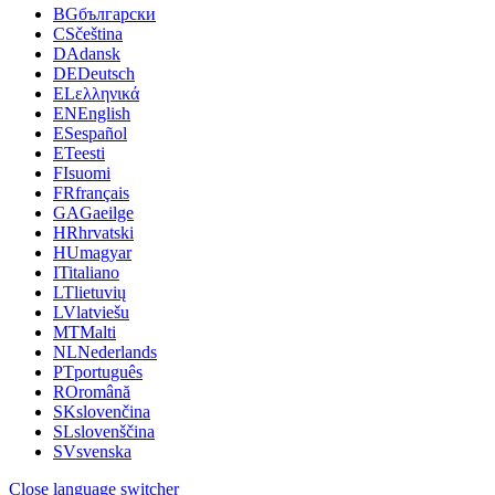
BG
български
CS
čeština
DA
dansk
DE
Deutsch
EL
ελληνικά
EN
English
ES
español
ET
eesti
FI
suomi
FR
français
GA
Gaeilge
HR
hrvatski
HU
magyar
IT
italiano
LT
lietuvių
LV
latviešu
MT
Malti
NL
Nederlands
PT
português
RO
română
SK
slovenčina
SL
slovenščina
SV
svenska
Close language switcher