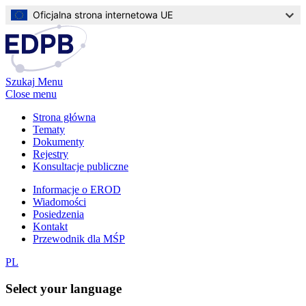
Przejdź
Oficjalna strona internetowa UE
do
treści
Szukaj
Menu
Close menu
Strona główna
Tematy
Main
Dokumenty
navigation
Rejestry
Konsultacje publiczne
Informacje o EROD
Wiadomości
Top
Posiedzenia
navigation
Kontakt
Przewodnik dla MŚP
PL
Select your language