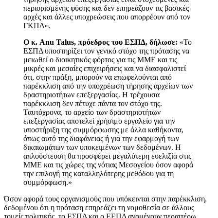
περιορισμένης φύσης και δεν επηρεάζουν τις βασικές
αρχές και άλλες υποχρεώσεις που απορρέουν από τον
ΓΚΠΔ».
Ο κ. Anu Talus, πρόεδρος του ΕΣΠΔ, δήλωσε:
«Το
ΕΣΠΔ υποστηρίζει τον γενικό στόχο της πρότασης να
μειωθεί ο διοικητικός φόρτος για τις ΜΜΕ και τις
μικρές και μεσαίες επιχειρήσεις και να διασφαλιστεί
ότι, στην πράξη, μπορούν να επωφελούνται από
παρέκκλιση από την υποχρέωση τήρησης αρχείων των
δραστηριοτήτων επεξεργασίας. Η τρέχουσα
παρέκκλιση δεν πέτυχε πάντα τον στόχο της.
Ταυτόχρονα, το αρχείο των δραστηριοτήτων
επεξεργασίας αποτελεί χρήσιμο εργαλείο για την
υποστήριξη της συμμόρφωσης με άλλα καθήκοντα,
όπως αυτό της διαφάνειας ή για την εφαρμογή των
δικαιωμάτων των υποκειμένων των δεδομένων. Η
απλούστευση θα προσφέρει μεγαλύτερη ευελιξία στις
ΜΜΕ και τις χώρες της νότιας Μεσογείου όσον αφορά
την επιλογή της καταλληλότερης μεθόδου για τη
συμμόρφωση.»
Όσον αφορά τους οργανισμούς που υπόκεινται στην παρέκκλιση,
δεδομένου ότι η πρόταση επηρεάζει τη νομοθεσία σε άλλους
τομείς πολιτικής, το ΕΣΠΔ και ο ΕΕΠΔ αναμένουν περαιτέρω