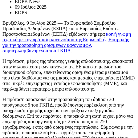
EDPB News
09 Ιούλιος 2025
EDPS
Βρυξέλλες, 9 Ιουλίου 2025 — Το Ευρωπαϊκό Συμβούλιο
Προστασίας Δεδομένων (ΕΣΠΔ) και ο Ευρωπαίος Επόπτης
Προστασίας Δεδομένων (ΕΕΠΔ) εξέδωσαν σήμερα
κοινή γνώμη
σχετικά με την πρόταση κανονισμού της Ευρωπαϊκής Επιτροπής
για την τροποποίηση ορισμένων κανονισμών,
συμπεριλαμβανομένου του ΓΚΠΔ
.
Η πρόταση, μέρος της τέταρτης γενικής απλούστευσης, αποσκοπεί
στην απλούστευση των κανόνων της ΕΕ και στη μείωση του
διοικητικού φόρτου, επεκτείνοντας ορισμένα μέτρα μετριασμού
που είναι διαθέσιμα για τις μικρές και μεσαίες επιχειρήσεις (ΜΜΕ)
στις μικρές επιχειρήσεις μεσαίας κεφαλαιοποίησης (ΜΜΕ), και
περιλαμβάνει περαιτέρω μέτρα απλούστευσης.
Η πρόταση αποσκοπεί στην τροποποίηση του άρθρου 30
παράγραφος 5 του ΓΚΠΔ, προβλέποντας παρέκκλιση από την
υποχρέωση τήρησης αρχείου των πράξεων επεξεργασίας
δεδομένων. Επί του παρόντος, η παρέκκλιση αυτή ισχύει μόνο για
επιχειρήσεις και οργανισμούς με λιγότερους από 250
εργαζομένους, εκτός από ορισμένες περιπτώσεις. Σύμφωνα με την
πρόταση, η παρέκκλιση θα εφαρμόζεται σε επιχείρηση ή