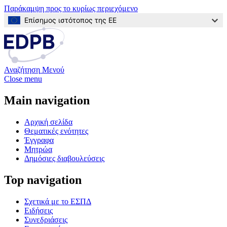
Παράκαμψη προς το κυρίως περιεχόμενο
Επίσημος ιστότοπος της ΕΕ
Αναζήτηση
Μενού
Close menu
Main navigation
Αρχική σελίδα
Θεματικές ενότητες
Έγγραφα
Μητρώα
Δημόσιες διαβουλεύσεις
Top navigation
Σχετικά με το ΕΣΠΔ
Ειδήσεις
Συνεδριάσεις