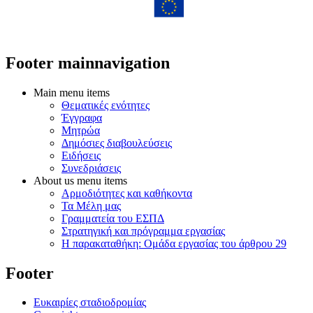
Footer mainnavigation
Main menu items
Θεματικές ενότητες
Έγγραφα
Μητρώα
Δημόσιες διαβουλεύσεις
Ειδήσεις
Συνεδριάσεις
About us menu items
Αρμοδιότητες και καθήκοντα
Τα Μέλη μας
Γραμματεία του ΕΣΠΔ
Στρατηγική και πρόγραμμα εργασίας
Η παρακαταθήκη: Ομάδα εργασίας του άρθρου 29
Footer
Ευκαιρίες σταδιοδρομίας