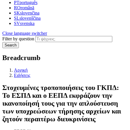
PT
português
RO
română
SK
slovenčina
SL
slovenščina
SV
svenska
Close language switcher
Filter by question
Search
Breadcrumb
Αρχική
Ειδήσεις
Στοχευμένες τροποποιήσεις του ΓΚΠΔ:
Το ΕΣΠΔ και ο ΕΕΠΔ εκφράζουν την
ικανοποίησή τους για την απλούστευση
των υποχρεώσεων τήρησης αρχείων και
ζητούν περαιτέρω διευκρινίσεις