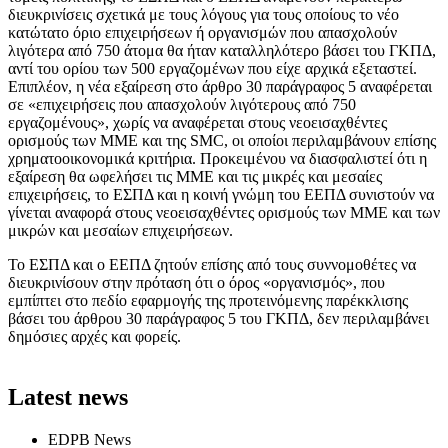
διευκρινίσεις σχετικά με τους λόγους για τους οποίους το νέο
κατώτατο όριο επιχειρήσεων ή οργανισμών που απασχολούν
λιγότερα από 750 άτομα θα ήταν καταλληλότερο βάσει του ΓΚΠΔ,
αντί του ορίου των 500 εργαζομένων που είχε αρχικά εξεταστεί.
Επιπλέον, η νέα εξαίρεση στο άρθρο 30 παράγραφος 5 αναφέρεται
σε «επιχειρήσεις που απασχολούν λιγότερους από 750
εργαζομένους», χωρίς να αναφέρεται στους νεοεισαχθέντες
ορισμούς των ΜΜΕ και της SMC, οι οποίοι περιλαμβάνουν επίσης
χρηματοοικονομικά κριτήρια. Προκειμένου να διασφαλιστεί ότι η
εξαίρεση θα ωφελήσει τις ΜΜΕ και τις μικρές και μεσαίες
επιχειρήσεις, το ΕΣΠΔ και η κοινή γνώμη του ΕΕΠΔ συνιστούν να
γίνεται αναφορά στους νεοεισαχθέντες ορισμούς των ΜΜΕ και των
μικρών και μεσαίων επιχειρήσεων.
Το ΕΣΠΔ και ο ΕΕΠΔ ζητούν επίσης από τους συννομοθέτες να
διευκρινίσουν στην πρόταση ότι ο όρος «οργανισμός», που
εμπίπτει στο πεδίο εφαρμογής της προτεινόμενης παρέκκλισης
βάσει του άρθρου 30 παράγραφος 5 του ΓΚΠΔ, δεν περιλαμβάνει
δημόσιες αρχές και φορείς.
Latest news
EDPB News