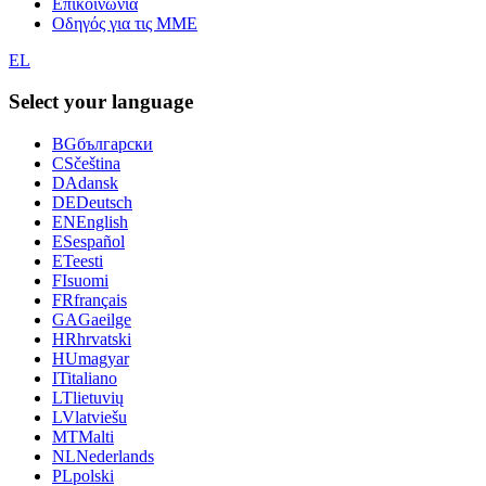
Επικοινωνία
Οδηγός για τις ΜΜΕ
EL
Select your language
BG
български
CS
čeština
DA
dansk
DE
Deutsch
EN
English
ES
español
ET
eesti
FI
suomi
FR
français
GA
Gaeilge
HR
hrvatski
HU
magyar
IT
italiano
LT
lietuvių
LV
latviešu
MT
Malti
NL
Nederlands
PL
polski