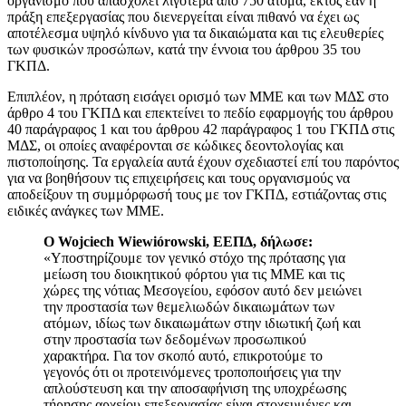
οργανισμό που απασχολεί λιγότερα από 750 άτομα, εκτός εάν η
πράξη επεξεργασίας που διενεργείται είναι πιθανό να έχει ως
αποτέλεσμα υψηλό κίνδυνο για τα δικαιώματα και τις ελευθερίες
των φυσικών προσώπων, κατά την έννοια του άρθρου 35 του
ΓΚΠΔ.
Επιπλέον, η πρόταση εισάγει ορισμό των ΜΜΕ και των ΜΔΣ στο
άρθρο 4 του ΓΚΠΔ και επεκτείνει το πεδίο εφαρμογής του άρθρου
40 παράγραφος 1 και του άρθρου 42 παράγραφος 1 του ΓΚΠΔ στις
ΜΔΣ, οι οποίες αναφέρονται σε κώδικες δεοντολογίας και
πιστοποίησης. Τα εργαλεία αυτά έχουν σχεδιαστεί επί του παρόντος
για να βοηθήσουν τις επιχειρήσεις και τους οργανισμούς να
αποδείξουν τη συμμόρφωσή τους με τον ΓΚΠΔ, εστιάζοντας στις
ειδικές ανάγκες των ΜΜΕ.
Ο Wojciech Wiewiórowski, ΕΕΠΔ, δήλωσε:
«Υποστηρίζουμε τον γενικό στόχο της πρότασης για
μείωση του διοικητικού φόρτου για τις ΜΜΕ και τις
χώρες της νότιας Μεσογείου, εφόσον αυτό δεν μειώνει
την προστασία των θεμελιωδών δικαιωμάτων των
ατόμων, ιδίως των δικαιωμάτων στην ιδιωτική ζωή και
στην προστασία των δεδομένων προσωπικού
χαρακτήρα. Για τον σκοπό αυτό, επικροτούμε το
γεγονός ότι οι προτεινόμενες τροποποιήσεις για την
απλούστευση και την αποσαφήνιση της υποχρέωσης
τήρησης αρχείου επεξεργασίας είναι στοχευμένες και