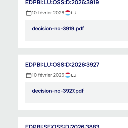
EDPBI:LU:OSS:D:2026:3919
10 février 2026
LU
decision-no-3919.pdf
PDF,
859.88
Ko
EDPBI:LU:OSS:D:2026:3927
10 février 2026
LU
decision-no-3927.pdf
PDF,
839.2
Ko
EDPBI:SE:OSS:D:2026:3883