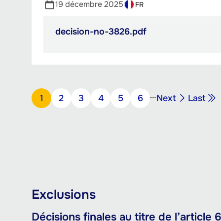
19 décembre 2025
FR
decision-no-3826.pdf
PDF,
293.99
Ko
Pagination
…
Page
Dernièr
Page
1
Page
2
Page
3
Page
4
Page
5
Page
6
Next
Last
suivante
page
Exclusions
Décisions finales au titre de l’article 