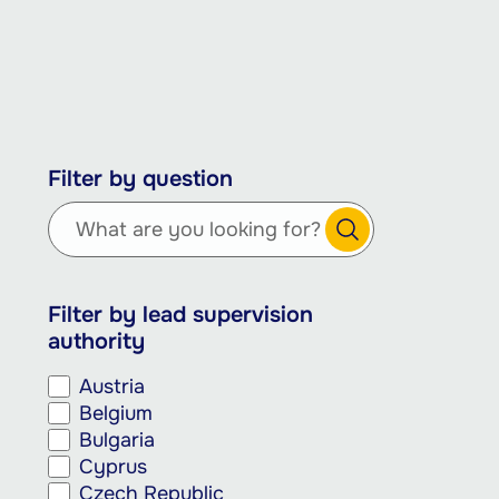
Aller
Filter by question
au
contenu
principal
Filter by lead supervision
authority
Austria
Belgium
Bulgaria
Cyprus
Czech Republic