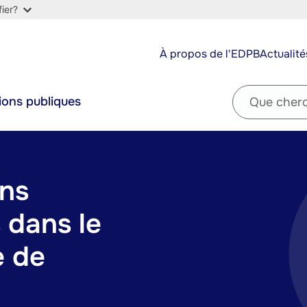
ier?
Top
À propos de l'EDPB
Actualité
navigation
Filter
ions publiques
by
question
ons
 dans le
e de