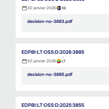
30 janvier 2026
SE
decision-no-3883.pdf
PDF,
255.42
Ko
EDPBI:LT:OSS:D:2026:3885
30 janvier 2026
LT
decision-no-3885.pdf
PDF,
238.32
Ko
EDPBI:LT:OSS:D:2025:3855