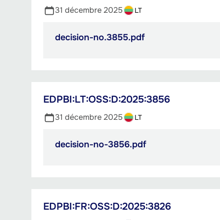
31 décembre 2025
LT
decision-no.3855.pdf
PDF,
248.02
Ko
EDPBI:LT:OSS:D:2025:3856
31 décembre 2025
LT
decision-no-3856.pdf
PDF,
248.47
Ko
EDPBI:FR:OSS:D:2025:3826