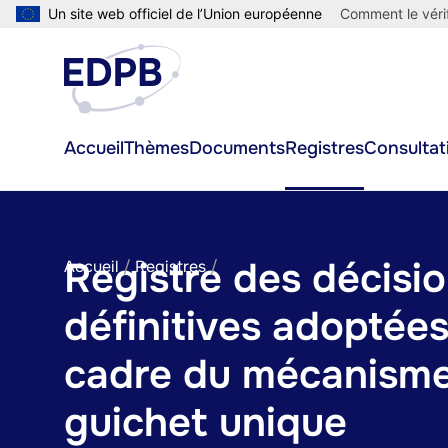
Aller
Un site web officiel de l’Union européenne
Comment le vérif
au
contenu
principal
Main
Accueil
Thèmes
Documents
Registres
Consultat
navigation
Registre des décisi
Fil
Accueil
Registres
d'Ariane
définitives adoptées
cadre du mécanism
guichet unique