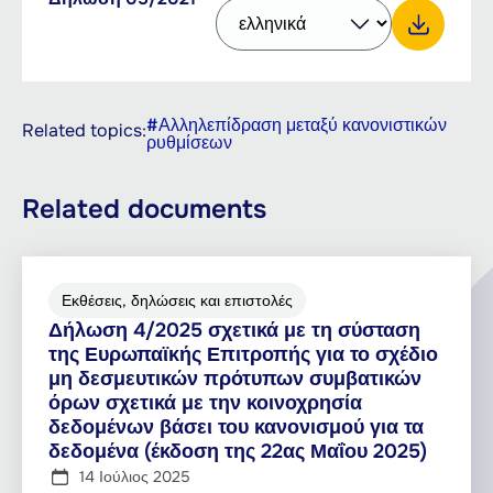
PDF,
documents
other
159.86
language
KB
Download Δήλωση 05/2021
to
download
with
#Αλληλεπίδραση μεταξύ κανονιστικών
Related topics:
ρυθμίσεων
the
button
Related documents
Εκθέσεις, δηλώσεις και επιστολές
Δήλωση 4/2025 σχετικά με τη σύσταση
της Ευρωπαϊκής Επιτροπής για το σχέδιο
μη δεσμευτικών πρότυπων συμβατικών
όρων σχετικά με την κοινοχρησία
δεδομένων βάσει του κανονισμού για τα
δεδομένα (έκδοση της 22ας Μαΐου 2025)
14 Ιούλιος 2025