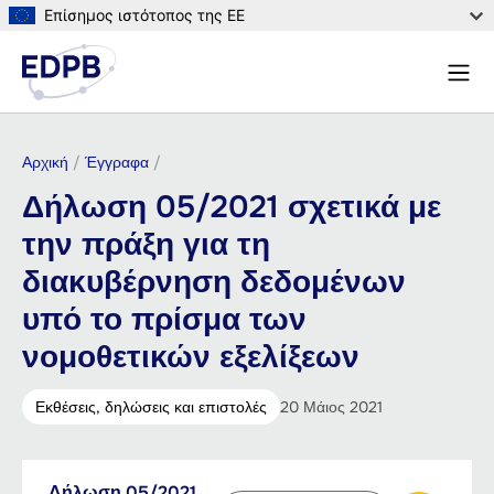
Παράκαμψη
Επίσημος ιστότοπος της ΕΕ
προς
Μενο
το
Αναζ
κυρίως
περιεχόμενο
Breadcrumb
Αρχική
Έγγραφα
Δήλωση 05/2021 σχετικά με
την πράξη για τη
διακυβέρνηση δεδομένων
υπό το πρίσμα των
νομοθετικών εξελίξεων
Εκθέσεις, δηλώσεις και επιστολές
20 Μάιος 2021
Downloadable
Δήλωση 05/2021
Select