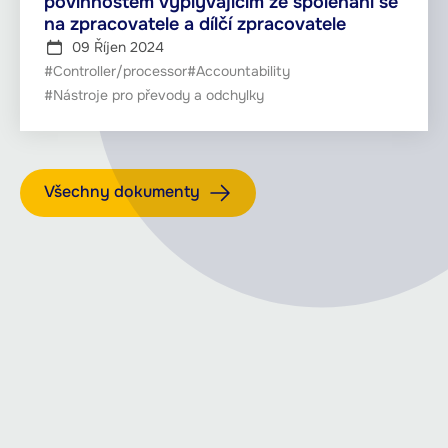
povinnostem vyplývajícím ze spoléhání se
na zpracovatele a dílčí zpracovatele
09 Říjen 2024
#Controller/processor
#Accountability
#Nástroje pro převody a odchylky
Všechny dokumenty