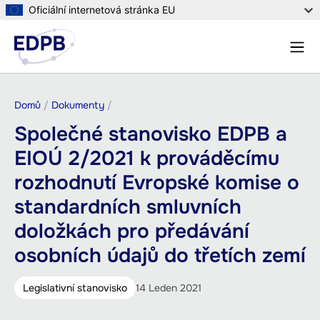
Přejít
Oficiální internetová stránka EU
k
Menu
hlavnímu
Hleda
obsahu
Drobečková
Domů
Dokumenty
navigace
Společné stanovisko EDPB a
EIOÚ 2/2021 k prováděcímu
rozhodnutí Evropské komise o
standardních smluvních
doložkách pro předávání
osobních údajů do třetích zemí
Legislativní stanovisko
14 Leden 2021