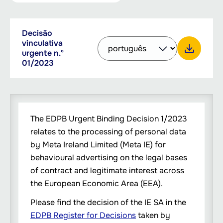
Downloadable
Decisão
PDF,
Select
documents
vinculativa
1.97
other
urgente n.º
MB
language
01/2023
Download Decisão vinculativa urgente n.º 01/2023
to
download
with
the
button
The EDPB Urgent Binding Decision 1/2023
relates to the processing of personal data
by Meta Ireland Limited (Meta IE) for
behavioural advertising on the legal bases
of contract and legitimate interest across
the European Economic Area (EEA).
Please find the decision of the IE SA in the
EDPB Register for Decisions
taken by