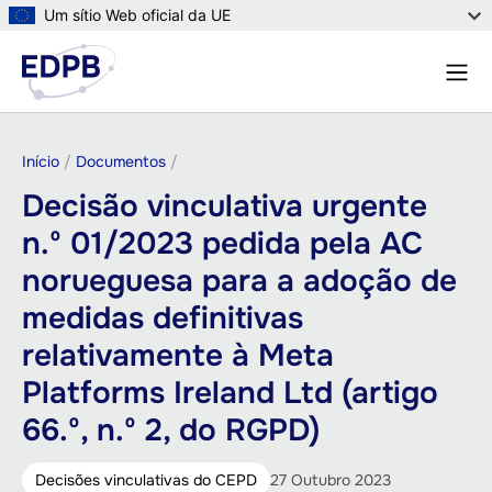
Passar
Um sítio Web oficial da UE
para
Menu
o
Pesqu
conteúdo
principal
Navegação
Início
Documentos
estrutural
Decisão vinculativa urgente
n.º 01/2023 pedida pela AC
norueguesa para a adoção de
medidas definitivas
relativamente à Meta
Platforms Ireland Ltd (artigo
66.º, n.º 2, do RGPD)
Decisões vinculativas do CEPD
27 Outubro 2023