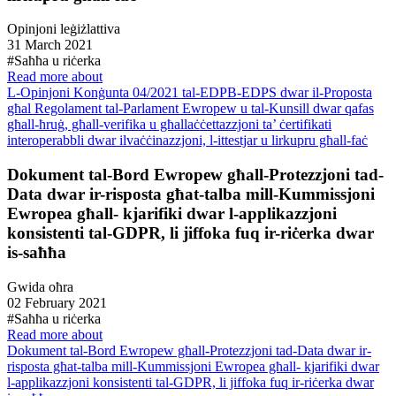
Opinjoni leġiżlattiva
31 March 2021
#Saħħa u riċerka
Read more about
L-Opinjoni Konġunta 04/2021 tal-EDPB-EDPS dwar il-Proposta
għal Regolament tal-Parlament Ewropew u tal-Kunsill dwar qafas
għall-ħruġ, għall-verifika u għallaċċettazzjoni ta’ ċertifikati
interoperabbli dwar ilvaċċinazzjoni, l-ittestjar u lirkupru għall-faċ
Dokument tal-Bord Ewropew għall-Protezzjoni tad-
Data dwar ir-risposta għat-talba mill-Kummissjoni
Ewropea għall- kjarifiki dwar l-applikazzjoni
konsistenti tal-GDPR, li jiffoka fuq ir-riċerka dwar
is-saħħa
Gwida oħra
02 February 2021
#Saħħa u riċerka
Read more about
Dokument tal-Bord Ewropew għall-Protezzjoni tad-Data dwar ir-
risposta għat-talba mill-Kummissjoni Ewropea għall- kjarifiki dwar
l-applikazzjoni konsistenti tal-GDPR, li jiffoka fuq ir-riċerka dwar