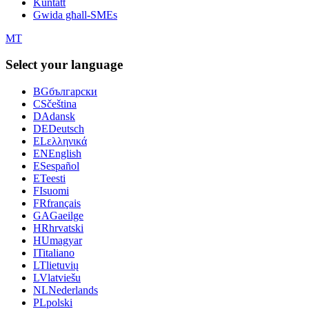
Kuntatt
Gwida għall-SMEs
MT
Select your language
BG
български
CS
čeština
DA
dansk
DE
Deutsch
EL
ελληνικά
EN
English
ES
español
ET
eesti
FI
suomi
FR
français
GA
Gaeilge
HR
hrvatski
HU
magyar
IT
italiano
LT
lietuvių
LV
latviešu
NL
Nederlands
PL
polski