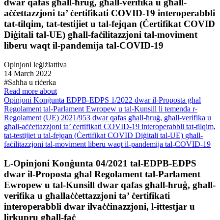
dwar qafas għall-ħruġ, għall-verifika u għall-
aċċettazzjoni ta’ ċertifikati COVID-19 interoperabbli
tat-tilqim, tat-testijiet u tal-fejqan (Ċertifikat COVID
Diġitali tal-UE) għall-faċilitazzjoni tal-moviment
liberu waqt il-pandemija tal-COVID-19
Opinjoni leġiżlattiva
14 March 2022
#Saħħa u riċerka
Read more about
Opinjoni Konġunta EDPB-EDPS 1/2022 dwar il-Proposta għal
Regolament tal-Parlament Ewropew u tal-Kunsill li temenda r-
Regolament (UE) 2021/953 dwar qafas għall-ħruġ, għall-verifika u
għall-aċċettazzjoni ta’ ċertifikati COVID-19 interoperabbli tat-tilqim,
tat-testijiet u tal-fejqan (Ċertifikat COVID Diġitali tal-UE) għall-
faċilitazzjoni tal-moviment liberu waqt il-pandemija tal-COVID-19
L-Opinjoni Konġunta 04/2021 tal-EDPB-EDPS
dwar il-Proposta għal Regolament tal-Parlament
Ewropew u tal-Kunsill dwar qafas għall-ħruġ, għall-
verifika u għallaċċettazzjoni ta’ ċertifikati
interoperabbli dwar ilvaċċinazzjoni, l-ittestjar u
lirkupru għall-faċ