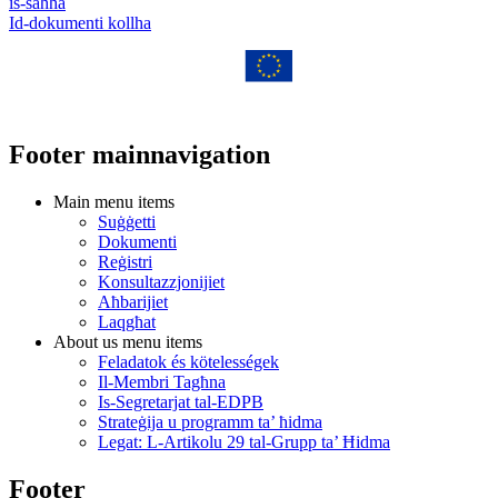
is-saħħa
Id-dokumenti kollha
Footer mainnavigation
Main menu items
Suġġetti
Dokumenti
Reġistri
Konsultazzjonijiet
Aħbarijiet
Laqgħat
About us menu items
Feladatok és kötelességek
Il-Membri Tagħna
Is-Segretarjat tal-EDPB
Strateġija u programm ta’ ħidma
Legat: L-Artikolu 29 tal-Grupp ta’ Ħidma
Footer