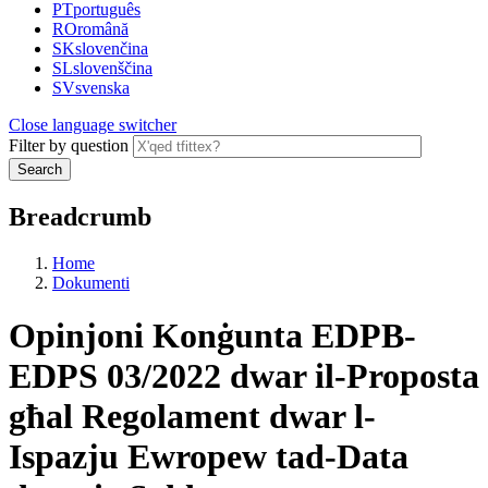
PT
português
RO
română
SK
slovenčina
SL
slovenščina
SV
svenska
Close language switcher
Filter by question
Search
Breadcrumb
Home
Dokumenti
Opinjoni Konġunta EDPB-
EDPS 03/2022 dwar il-Proposta
għal Regolament dwar l-
Ispazju Ewropew tad-Data