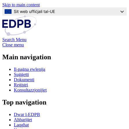
Skip to main content
Sit web uffiċjali tal-UE
Search
Menu
Close menu
Main navigation
Il-paġna ewlenija
Suġġetti
Dokumenti
Reġistri
Konsultazzjonijiet
Top navigation
Dwar l-EDPB
Aħbarijiet
Laqgħat