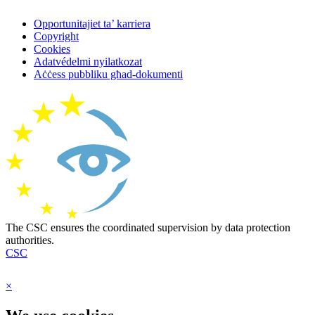
Opportunitajiet ta’ karriera
Copyright
Cookies
Adatvédelmi nyilatkozat
Aċċess pubbliku għad-dokumenti
The CSC ensures the coordinated supervision by data protection
authorities.
CSC
×