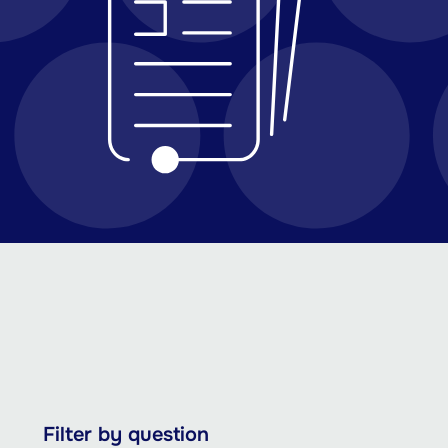
Salta
Filter by question
al