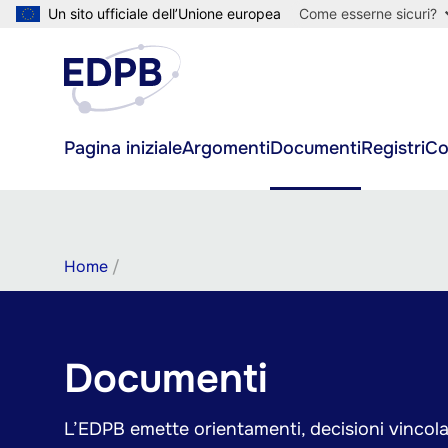
Salta
Un sito ufficiale dell’Unione europea
Come esserne sicuri?
al
contenuto
principale
Main
Pagina iniziale
Argomenti
Documenti
Registri
Co
navigation
Briciole
Home
di
pane
Documenti
L’EDPB emette orientamenti, decisioni vincola