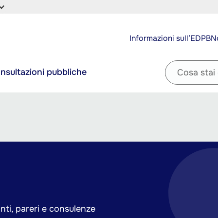
Top
Informazioni sull’EDPB
No
navigation
Filter
nsultazioni pubbliche
by
question
nti, pareri e consulenze