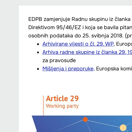
EDPB zamjenjuje Radnu skupinu iz članka 
Direktivom 95/46/EZ i koja se bavila pitan
osobnih podataka do 25. svibnja 2018. (p
Arhivirane vijesti o čl. 29. WP
, Euro
Arhiva radne skupine iz članka 29. 1
za pravosuđe
Mišljenja i preporuke,
Europska komis