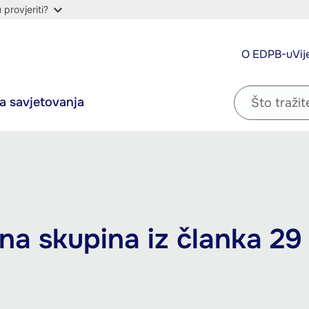
provjeriti?
Top
O EDPB-u
Vij
navigation
Filter
a savjetovanja
by
question
na skupina iz članka 29