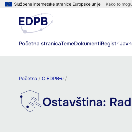
Skoči
Službene internetske stranice Europske unije
Kako to mogu 
na
glavni
sadržaj
Main
Početna stranica
Teme
Dokumenti
Registri
Javn
navigation
Breadcrumb
Početna
O EDPB-u
Ostavština: Rad