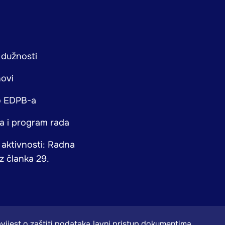
 dužnosti
novi
o EDPB-a
ja i program rada
e aktivnosti: Radna
z članka 29.
vijest o zaštiti podataka
Javni pristup dokumentima