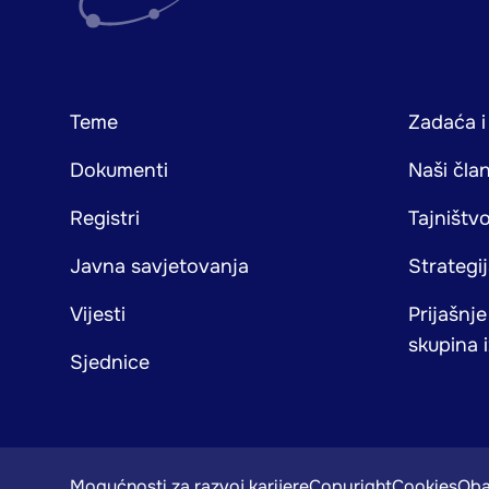
Footer
Teme
Zadaća i
mainnavigation
Dokumenti
Naši čla
Registri
Tajništv
Javna savjetovanja
Strategi
Vijesti
Prijašnj
skupina i
Sjednice
Mogućnosti za razvoj karijere
Copyright
Cookies
Oba