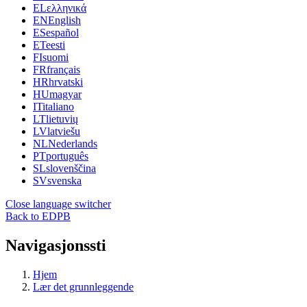
EL
ελληνικά
EN
English
ES
español
ET
eesti
FI
suomi
FR
français
HR
hrvatski
HU
magyar
IT
italiano
LT
lietuvių
LV
latviešu
NL
Nederlands
PT
português
SL
slovenščina
SV
svenska
Close language switcher
Back to EDPB
Navigasjonssti
Hjem
Lær det grunnleggende