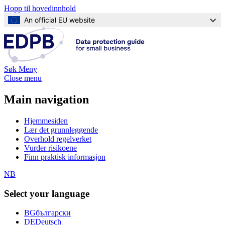
Hopp til hovedinnhold
An official EU website
Søk
Meny
Close menu
Main navigation
Hjemmesiden
Lær det grunnleggende
Overhold regelverket
Vurder risikoene
Finn praktisk informasjon
NB
Select your language
BG
български
DE
Deutsch