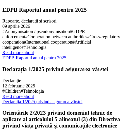
EDPB Raportul anual pentru 2025
Rapoarte, declarații și scrisori
09 aprilie 2026
#Anonymisation / pseudonymisation
#GDPR
enforcement
#Cooperation between authorities
#Cross-regulatory
cooperation
#International cooperation
#Artificial
intelligence
#Tehnologia
Read more about
EDPB Raportul anual pentru 2025
Declarația 1/2025 privind asigurarea vârstei
Declarație
12 februarie 2025
#Children
#Tehnologia
Read more about
Declarația 1/2025 privind asigurarea vârstei
Orientările 2/2023 privind domeniul tehnic de
aplicare al articolului 5 alineatul (3) din Directiva
privind viața privată și comunicațiile electronice