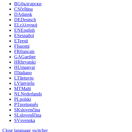
BG
български
CS
čeština
DA
dansk
DE
Deutsch
EL
ελληνικά
EN
English
ES
español
ET
eesti
FI
suomi
FR
français
GA
Gaeilge
HR
hrvatski
HU
magyar
IT
italiano
LT
lietuvių
LV
latviešu
MT
Malti
NL
Nederlands
PL
polski
PT
português
SK
slovenčina
SL
slovenščina
SV
svenska
Close language switcher