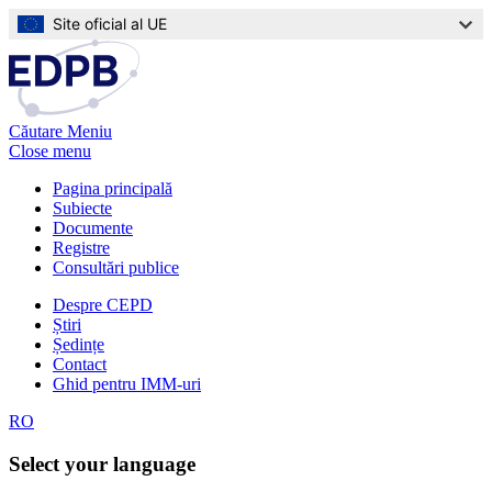
Sari
Site oficial al UE
la
conținutul
principal
Căutare
Meniu
Close menu
Pagina principală
Subiecte
Main
Documente
navigation
Registre
Consultări publice
Despre CEPD
Știri
Top
Ședințe
navigation
Contact
Ghid pentru IMM-uri
RO
Select your language