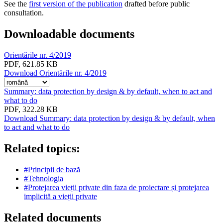
See the
first version of the publication
drafted before public
consultation.
Downloadable documents
Orientările nr. 4/2019
PDF, 621.85 KB
Download Orientările nr. 4/2019
Select
other
Summary: data protection by design & by default, when to act and
language
what to do
to
PDF, 322.28 KB
download
Download Summary: data protection by design & by default, when
with
to act and what to do
the
button
Related topics:
#Principii de bază
#Tehnologia
#Protejarea vieții private din faza de proiectare și protejarea
implicită a vieții private
Related documents