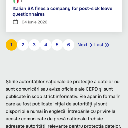
IT
Italian SA fines a company for post-sick leave
questionnaires
04 iunie 2026
Paginație
…
Pagina
Ultima
Pagina
1
Pagina
2
Pagina
3
Pagina
4
Pagina
5
Pagina
6
Next
Last
următoare
pagină
Știrile autorităților naționale de protecție a datelor nu
sunt comunicări sau avize oficiale ale CEPD și sunt
publicate în scop strict informativ. Ele apar în forma în
care au fost publicate inițial de autorități și sunt
disponibile numai în engleză. Întrebările cu privire la
aceste comunicate de presă naționale trebuie
adresate autorității relevante pentru protecția datelor.