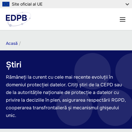
Sari
Site oficial al UE
la
Meni
conținutul
Căuta
principal
Breadcrumb
Acasă
Știri
Rămâneți la curent cu cele mai recente evoluții în
domeniul protecției datelor. Citiți știri de la CEPD sau
de la autoritățile naționale de protecție a datelor cu
privire la deciziile în plen, asigurarea respectării RGPD,
cooperarea transfrontalieră și mecanismul ghișeului
unic.