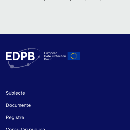
Footer
Subiecte
mainnavigation
Documente
Registre
Consultări publice