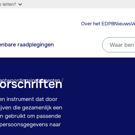
 letten?
Top
Over het EDPB
Nieuws
V
navigation
Filter
nbare raadplegingen
by
question
orschriften
erantwoordingsinstrumenten
een instrument dat door
jven die gezamenlijk een
en gebruikt om passende
n persoonsgegevens naar