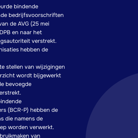
keurde bindende
nde bedrijfsvoorschriften
 van de AVG (25 mei
EDPB en naar het
sautoriteit verstrekt.
anisaties hebben de
e stellen van wijzigingen
erzicht wordt bijgewerkt
 de bevoegde
rstrekt.
bindende
ers (BCR-P) hebben de
ns die namens de
oep worden verwerkt.
ebruikmaken van