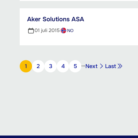
Aker Solutions ASA
01 juli 2015
NO
Paginering
…
Volgende
Laatste
Pagina
1
Pagina
2
Pagina
3
Pagina
4
Pagina
5
Next
Last
pagina
pagina