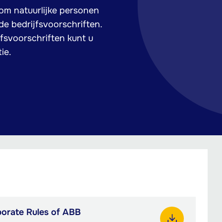
 om natuurlijke personen
e bedrijfsvoorschriften.
fsvoorschriften kunt u
ie.
porate Rules of ABB