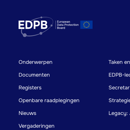
Footer
Onderwerpen
Taken en
mainnavigation
Documenten
EDPB-le
Registers
Secretar
Openbare raadplegingen
Strateg
Nieuws
Legacy: 
Vergaderingen