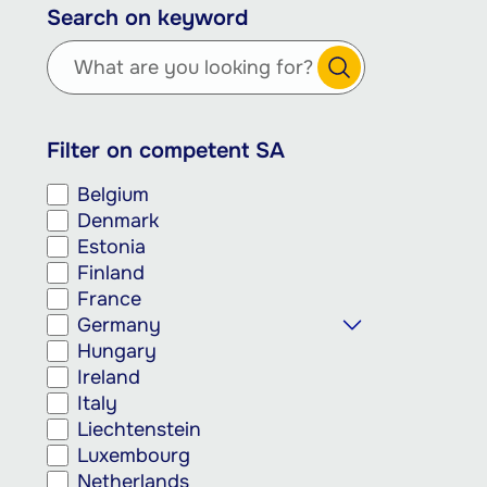
Search on keyword
en
naar
de
inhoud
gaan
Filter on competent SA
Belgium
Denmark
Estonia
Finland
France
Germany
Hungary
Ireland
Italy
Liechtenstein
Luxembourg
Netherlands