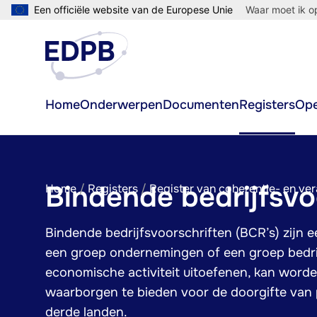
Overslaan
Een officiële website van de Europese Unie
Waar moet ik op
en
naar
de
inhoud
Main
Home
Onderwerpen
Documenten
Registers
Ope
gaan
navigation
Bindende bedrijfsvo
Kruimelpad
Home
Registers
Register van coherentie- en v
Bindende bedrijfsvoorschriften (BCR’s) zijn 
een groep ondernemingen of een groep bedri
economische activiteit uitoefenen, kan word
waarborgen te bieden voor de doorgifte va
derde landen.