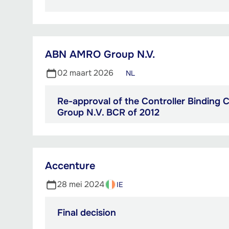
261.82
kB
ABN AMRO Group N.V.
02 maart 2026
NL
Re-approval of the Controller Binding
PDF,
Group N.V. BCR of 2012
271.64
kB
Accenture
28 mei 2024
IE
Final decision
PDF,
398.45