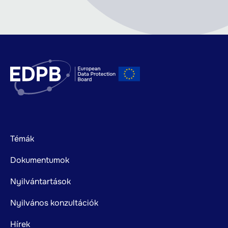
Footer
Témák
mainnavigation
Dokumentumok
Nyilvántartások
Nyilvános konzultációk
Hírek