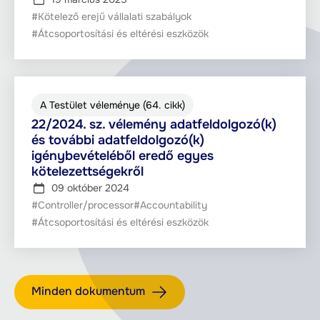
#Kötelező erejű vállalati szabályok
#Átcsoportosítási és eltérési eszközök
A Testület véleménye (64. cikk)
22/2024. sz. vélemény adatfeldolgozó(k)
és további adatfeldolgozó(k)
igénybevételéből eredő egyes
kötelezettségekről
09 október 2024
#Controller/processor
#Accountability
#Átcsoportosítási és eltérési eszközök
Minden dokumentum