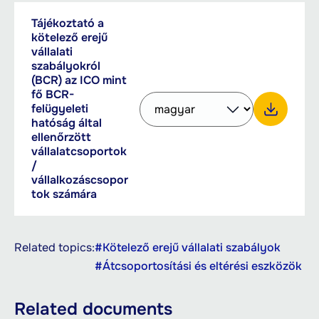
Downloadable
Tájékoztató a
PDF,
documents
kötelező erejű
139.64
vállalati
KB
szabályokról
(BCR) az ICO mint
Select
fő BCR-
felügyeleti
other
hatóság által
language
Download Tájékoztató a kötelező erejű vállalati szabályokról (BCR) az ICO mint fő BCR-felügyeleti hatóság által ellenőrzött vállalatcsoportok / vállalkozáscsoportok számára
ellenőrzött
to
vállalatcsoportok
download
/
with
vállalkozáscsopor
the
tok számára
button
Related topics:
#Kötelező erejű vállalati szabályok
#Átcsoportosítási és eltérési eszközök
Related documents