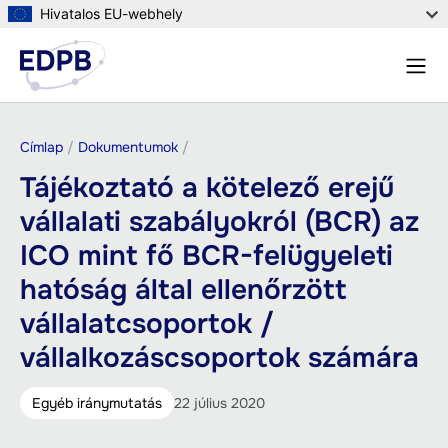
Ugrás
Hivatalos EU-webhely
a
Menü
tartalomra
Keres
Morzsa
Címlap
Dokumentumok
Tájékoztató a kötelező erejű
vállalati szabályokról (BCR) az
ICO mint fő BCR-felügyeleti
hatóság által ellenőrzött
vállalatcsoportok /
vállalkozáscsoportok számára
Egyéb iránymutatás
22 július 2020