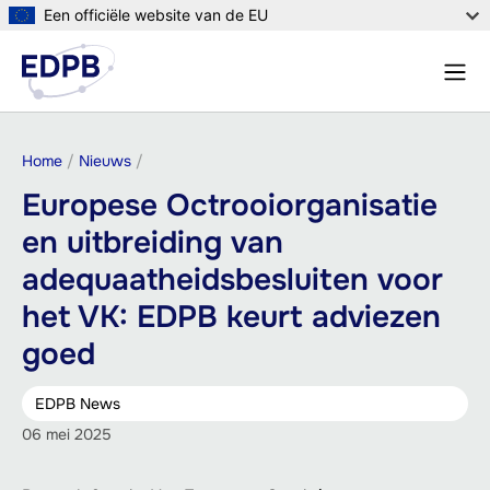
Overslaan
Een officiële website van de EU
en
Menu
naar
Zoek
de
inhoud
gaan
Kruimelpad
Home
Nieuws
Europese Octrooiorganisatie
en uitbreiding van
adequaatheidsbesluiten voor
het VK: EDPB keurt adviezen
goed
EDPB News
06 mei 2025