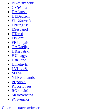
BG
български
CS
čeština
DA
dansk
DE
Deutsch
EL
ελληνικά
EN
English
ES
español
ET
eesti
FI
suomi
FR
français
GA
Gaeilge
HR
hrvatski
HU
magyar
IT
italiano
LT
lietuvių
LV
latviešu
MT
Malti
NL
Nederlands
PL
polski
PT
português
RO
română
SK
slovenčina
SV
svenska
Close language switcher