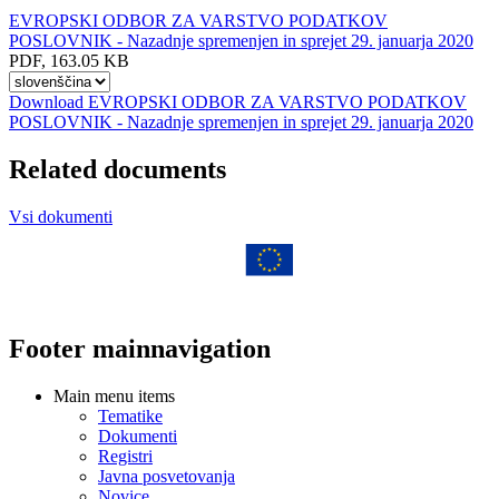
EVROPSKI ODBOR ZA VARSTVO PODATKOV
POSLOVNIK - Nazadnje spremenjen in sprejet 29. januarja 2020
PDF, 163.05 KB
Select
other
Download EVROPSKI ODBOR ZA VARSTVO PODATKOV
language
POSLOVNIK - Nazadnje spremenjen in sprejet 29. januarja 2020
to
download
Related documents
with
the
Vsi dokumenti
button
Footer mainnavigation
Main menu items
Tematike
Dokumenti
Registri
Javna posvetovanja
Novice