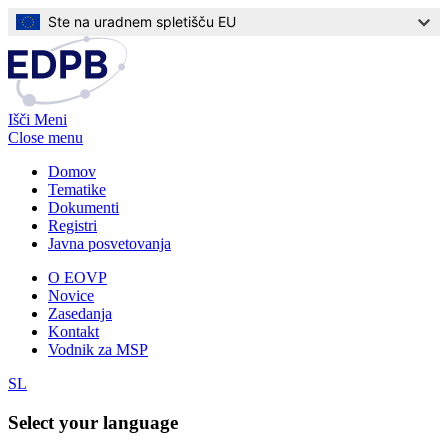
Skip
Ste na uradnem spletišču EU
to
main
content
Išči
Meni
Close menu
Domov
Tematike
Main
Dokumenti
navigation
Registri
Javna posvetovanja
O EOVP
Novice
Top
Zasedanja
navigation
Kontakt
Vodnik za MSP
SL
Select your language