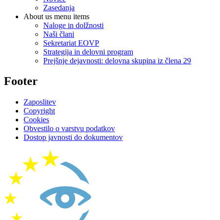
Zasedanja
About us menu items
Naloge in dolžnosti
Naši člani
Sekretariat EOVP
Strategija in delovni program
Prejšnje dejavnosti: delovna skupina iz člena 29
Footer
Zaposlitev
Copyright
Cookies
Obvestilo o varstvu podatkov
Dostop javnosti do dokumentov