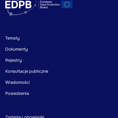
Footer
Tematy
mainnavigation
Dokumenty
Rejestry
Konsultacje publiczne
Wiadomości
Posiedzenia
Zadania i obowiązki